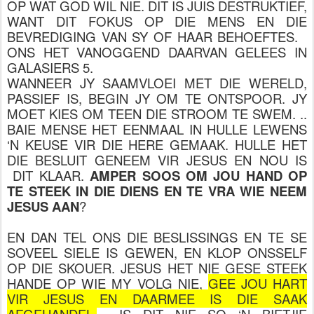
OP WAT GOD WIL NIE. DIT IS JUIS DESTRUKTIEF,
WANT DIT FOKUS OP DIE MENS EN DIE
BEVREDIGING VAN SY OF HAAR BEHOEFTES.
ONS HET VANOGGEND DAARVAN GELEES IN
GALASIERS 5.
WANNEER JY SAAMVLOEI MET DIE WERELD,
PASSIEF IS, BEGIN JY OM TE ONTSPOOR. JY
MOET KIES OM TEEN DIE STROOM TE SWEM. ..
BAIE MENSE HET EENMAAL IN HULLE LEWENS
‘N KEUSE VIR DIE HERE GEMAAK. HULLE HET
DIE BESLUIT GENEEM VIR JESUS EN NOU IS
DIT KLAAR.
AMPER SOOS OM JOU HAND OP
TE STEEK IN DIE DIENS EN TE VRA WIE NEEM
JESUS AAN
?
EN DAN TEL ONS DIE BESLISSINGS EN TE SE
SOVEEL SIELE IS GEWEN, EN KLOP ONSSELF
OP DIE SKOUER. JESUS HET NIE GESE STEEK
HANDE OP WIE MY VOLG NIE,
GEE JOU HART
VIR JESUS EN DAARMEE IS DIE SAAK
AFGEHANDEL.
... IS DIT NIE SO ‘N BIETJIE