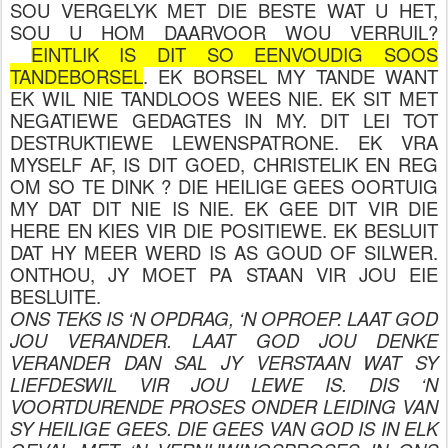
SOU VERGELYK MET DIE BESTE WAT U HET,
SOU U HOM DAARVOOR WOU VERRUIL?
EINTLIK IS DIT SO EENVOUDIG SOOS
TANDEBORSEL
. EK BORSEL MY TANDE WANT
EK WIL NIE TANDLOOS WEES NIE. EK SIT MET
NEGATIEWE GEDAGTES IN MY. DIT LEI TOT
DESTRUKTIEWE LEWENSPATRONE. EK VRA
MYSELF AF, IS DIT GOED, CHRISTELIK EN REG
OM SO TE DINK ? DIE HEILIGE GEES OORTUIG
MY DAT DIT NIE IS NIE. EK GEE DIT VIR DIE
HERE EN KIES VIR DIE POSITIEWE. EK BESLUIT
DAT HY MEER WERD IS AS GOUD OF SILWER.
ONTHOU, JY MOET PA STAAN VIR JOU EIE
BESLUITE.
ONS TEKS IS ‘N OPDRAG, ‘N OPROEP. LAAT GOD
JOU VERANDER. LAAT GOD JOU DENKE
VERANDER DAN SAL JY VERSTAAN WAT SY
LIEFDESWIL VIR JOU LEWE IS. DIS ‘N
VOORTDURENDE PROSES ONDER LEIDING VAN
SY HEILIGE GEES. DIE GEES VAN GOD IS IN ELK