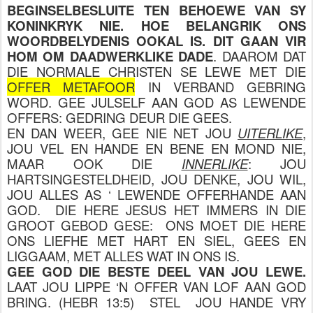
BEGINSELBESLUITE TEN BEHOEWE VAN SY
KONINKRYK NIE. HOE BELANGRIK ONS
WOORDBELYDENIS OOKAL IS. DIT GAAN VIR
HOM OM DAADWERKLIKE DADE
. DAAROM DAT
DIE NORMALE CHRISTEN SE LEWE MET DIE
OFFER METAFOOR
IN VERBAND GEBRING
WORD. GEE JULSELF AAN GOD AS LEWENDE
OFFERS: GEDRING DEUR DIE GEES.
EN DAN WEER, GEE NIE NET JOU
UITERLIKE
,
JOU VEL EN HANDE EN BENE EN MOND NIE,
MAAR OOK DIE
INNERLIKE
: JOU
HARTSINGESTELDHEID, JOU DENKE, JOU WIL,
JOU ALLES AS ‘ LEWENDE OFFERHANDE AAN
GOD. DIE HERE JESUS HET IMMERS IN DIE
GROOT GEBOD GESE: ONS MOET DIE HERE
ONS LIEFHE MET HART EN SIEL, GEES EN
LIGGAAM, MET ALLES WAT IN ONS IS.
GEE GOD DIE BESTE DEEL VAN JOU LEWE.
LAAT JOU LIPPE ‘N OFFER VAN LOF AAN GOD
BRING. (HEBR 13:5) STEL JOU HANDE VRY