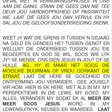
GEVAL MET ‘N VERNUWINGSPROSES IN ONS
AAN DIE GANG. STAAN DIE GEES DAN NIE TEE
DEUR JOU HARDKOPPIGHEID OF PASSIWITEIT
NIE. LAAT DIE GEES JOU DAN VERVUL EN HY
SAL JOU DIE GELOOFSONDERSKEIDING SKENK.
WEET JY WAT DIE GRENS IS TUSSEN ‘N GEJAAG
NA GELD EN GENOEG HE? TUSSEN GENOT EN
WELLUS? DIE ONDERSKEID TUSSEN JOU EIE
BEGEERTES EN GOD SE WIL. SOOS WIE LYK
JY? SE MENSE, ONS SIEN JESUS IN JOU? OF SE
HULLE,
AG, HY IS MAAR NET SOOS DIE
MOEILIKE BUURMAN OF VROU OORKANT DIE
STRAAT.
LAAT DIE HERE SE GOEDHEID EN
ONTFERMING JOU VERANDER. GEE JOUSELF
VIR HOM. HIER IS EK HERE, MET ALS IN MY. MY
PERSPEKTIEWE IN DIE LEWE, MY GOED, MY
ALLES, VERANDER MY SODAT EK AL
MEER EN
MEER SOOS JESUS
WORD IN MY
LEWENSUITKYK, KEUSES EN WAARDES.
LAAT