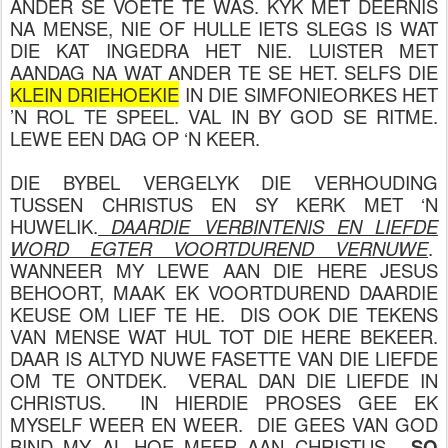
ANDER SE VOETE TE WAS. KYK MET DEERNIS
NA MENSE, NIE OF HULLE IETS SLEGS IS WAT
DIE KAT INGEDRA HET NIE. LUISTER MET
AANDAG NA WAT ANDER TE SE HET. SELFS DIE
KLEIN DRIEHOEKIE
IN DIE SIMFONIEORKES HET
’N ROL TE SPEEL. VAL IN BY GOD SE RITME.
LEWE EEN DAG OP ‘N KEER.
DIE BYBEL VERGELYK DIE VERHOUDING
TUSSEN CHRISTUS EN SY KERK MET ‘N
HUWELIK.
DAARDIE VERBINTENIS EN LIEFDE
WORD EGTER VOORTDUREND VERNUWE
.
WANNEER MY LEWE AAN DIE HERE JESUS
BEHOORT, MAAK EK VOORTDUREND DAARDIE
KEUSE OM LIEF TE HE. DIS OOK DIE TEKENS
VAN MENSE WAT HUL TOT DIE HERE BEKEER.
DAAR IS ALTYD NUWE FASETTE VAN DIE LIEFDE
OM TE ONTDEK. VERAL DAN DIE LIEFDE IN
CHRISTUS. IN HIERDIE PROSES GEE EK
MYSELF WEER EN WEER. DIE GEES VAN GOD
BIND MY AL HOE MEER AAN CHRISTUS.
SO