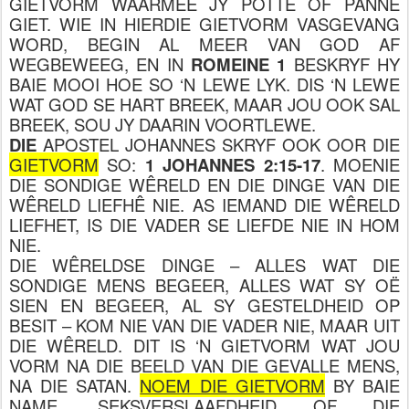
GIETVORM WAARMEE JY POTTE OF PANNE
GIET. WIE IN HIERDIE GIETVORM VASGEVANG
WORD, BEGIN AL MEER VAN GOD AF
WEGBEWEEG, EN IN
ROMEINE 1
BESKRYF HY
BAIE MOOI HOE SO ‘N LEWE LYK. DIS ‘N LEWE
WAT GOD SE HART BREEK, MAAR JOU OOK SAL
BREEK, SOU JY DAARIN VOORTLEWE.
DIE
APOSTEL JOHANNES SKRYF OOK OOR DIE
GIETVORM
SO:
1 JOHANNES 2:15-17
. MOENIE
DIE SONDIGE WÊRELD EN DIE DINGE VAN DIE
WÊRELD LIEFHÊ NIE. AS IEMAND DIE WÊRELD
LIEFHET, IS DIE VADER SE LIEFDE NIE IN HOM
NIE.
DIE WÊRELDSE DINGE – ALLES WAT DIE
SONDIGE MENS BEGEER, ALLES WAT SY OË
SIEN EN BEGEER, AL SY GESTELDHEID OP
BESIT – KOM NIE VAN DIE VADER NIE, MAAR UIT
DIE WÊRELD. DIT IS ‘N GIETVORM WAT JOU
VORM NA DIE BEELD VAN DIE GEVALLE MENS,
NA DIE SATAN.
NOEM DIE GIETVORM
BY BAIE
NAME, SEKSVERSLAAFDHEID OF DIE