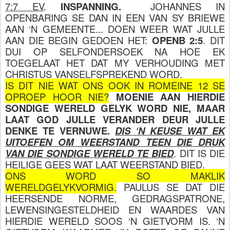
7:7 EV
.
INSPANNING.
JOHANNES IN
OPENBARING SE DAN IN EEN VAN SY BRIEWE
AAN ‘N GEMEENTE... DOEN WEER WAT JULLE
AAN DIE BEGIN GEDOEN HET:
OPENB 2:5
. DIT
DUI OP SELFONDERSOEK NA HOE EK
TOEGELAAT HET DAT MY VERHOUDING MET
CHRISTUS VANSELFSPREKEND WORD.
IS DIT NIE WAT ONS OOK IN ROMEINE 12 SE
OPROEP HOOR NIE?
MOENIE AAN HIERDIE
SONDIGE WERELD GELYK WORD NIE, MAAR
LAAT GOD JULLE VERANDER DEUR JULLE
DENKE TE VERNUWE.
DIS ‘N KEUSE WAT EK
UITOEFEN OM WEERSTAND TEEN DIE DRUK
VAN DIE SONDIGE WERELD TE BIED
. DIT IS DIE
HEILIGE GEES WAT LAAT WEERSTAND BIED.
ONS WORD SO MAKLIK
WERELDGELYKVORMIG.
PAULUS SE DAT DIE
HEERSENDE NORME, GEDRAGSPATRONE,
LEWENSINGESTELDHEID EN WAARDES VAN
HIERDIE WERELD SOOS ‘N GIETVORM IS. ‘N